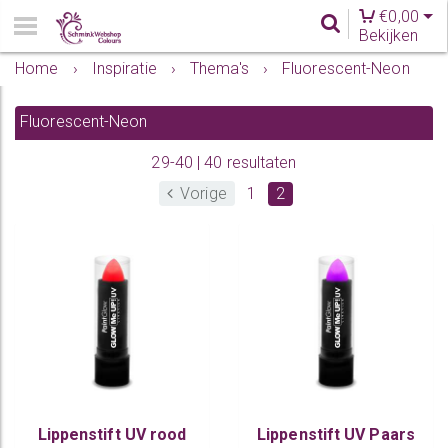
€
0,00
Bekijken
Home
›
Inspiratie
›
Thema's
›
Fluorescent-Neon
Fluorescent-Neon
29-40 | 40 resultaten
Vorige
1
2
Lippenstift UV rood
Lippenstift UV Paars