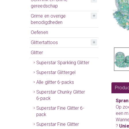
gereedschap
Grime en overige
benodigdheden
Oefenen
Glittertattoos
Glitter
Superstar Sparkling Glitter
Superstar Glittergel
Alle glitter 6-packs
Produc
Superstar Chunky Glitter
6-pack
Spran
Op zoe
Superstar Fine Glitter 6-
een mi
pack
Wanne
Superstar Fine Glitter
?
Unie