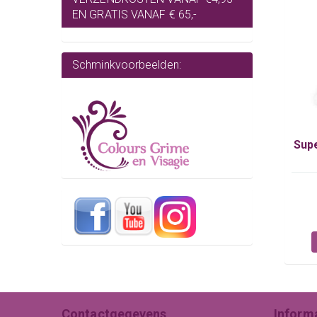
EN GRATIS VANAF € 65,-
Schminkvoorbeelden:
Supe
Contactgegevens
Inform