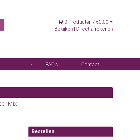
0
Producten /
€
0,00
Bekijken
|
Direct afrekenen
FAQ's
Contact
ter Mix
Bestellen