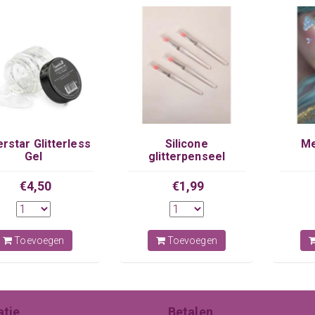
rstar Glitterless
Silicone
Me
Gel
glitterpenseel
€4,50
€1,99
Toevoegen
Toevoegen
atie
Betalen