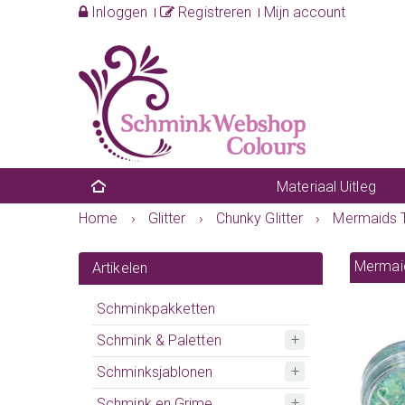
Inloggen
Registreren
Mijn account
Materiaal Uitleg
Home
›
Glitter
›
Chunky Glitter
›
Mermaids T
Mermaid
Artikelen
Schminkpakketten
Schmink & Paletten
Schminksjablonen
Schmink en Grime