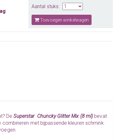
Aantal stuks:
aag
Toevoegen winkelwagen
nt? De
Superstar Chuncky Glitter Mix (8 ml)
bevat
t te combineren met bijpassende kleuren schmink.
oevoegen.