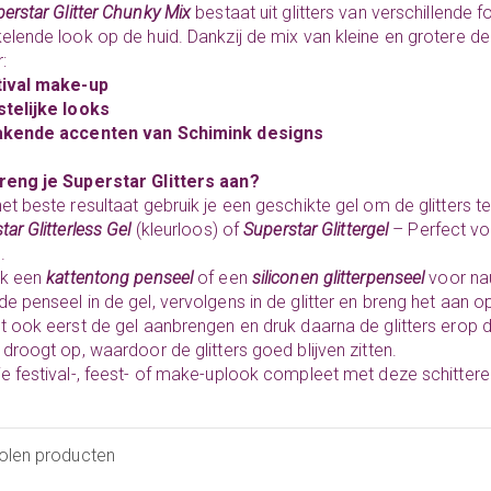
erstar Glitter Chunky Mix
bestaat uit glitters van verschillende 
elende look op de huid. Dankzij de mix van kleine en grotere de
:
tival make-up
stelijke looks
akende accenten van Schimink designs
reng je Superstar Glitters aan?
et beste resultaat gebruik je een geschikte gel om de glitters te
tar Glitterless Gel
(kleurloos) of
Superstar Glittergel
– Perfect vo
.
ik een
kattentong penseel
of een
siliconen glitterpenseel
voor nau
e penseel in de gel, vervolgens in de glitter en breng het aan op 
t ook eerst de gel aanbrengen en druk daarna de glitters erop d
 droogt op, waardoor de glitters goed blijven zitten.
e festival-, feest- of make-uplook compleet met deze schitter
olen producten