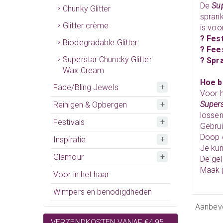
De
Sup
Chunky Glitter
sprank
Glitter crème
is voor
? Fes
Biodegradable Glitter
? Fee
Superstar Chuncky Glitter
? Spr
Wax Cream
Hoe b
Face/Bling Jewels
Voor h
Supers
Reinigen & Opbergen
lossen
Festivals
Gebru
Doop d
Inspiratie
Je kun
Glamour
De gel
Maak j
Voor in het haar
Wimpers en benodigdheden
Aanbev
VERZENDKOSTEN VANAF €4,95