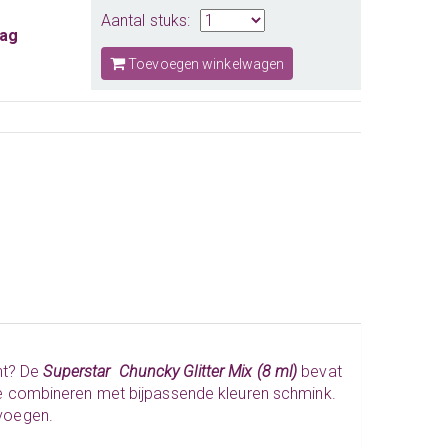
Aantal stuks:
aag
Toevoegen winkelwagen
nt? De
Superstar Chuncky Glitter Mix (8 ml)
bevat
t te combineren met bijpassende kleuren schmink.
oevoegen.