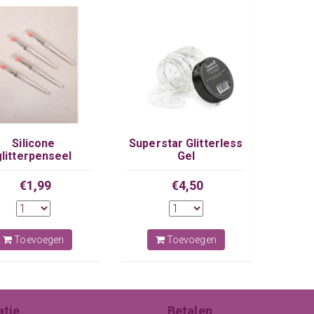
Silicone
Superstar Glitterless
glitterpenseel
Gel
€1,99
€4,50
Toevoegen
Toevoegen
atie
Betalen