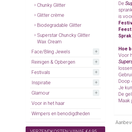
De
Sup
Chunky Glitter
sprank
Glitter crème
is voor
Festi
Biodegradable Glitter
Feest
Superstar Chuncky Glitter
Sprak
Wax Cream
Hoe b
Face/Bling Jewels
Voor h
Supers
Reinigen & Opbergen
lossen
Festivals
Gebru
Doop d
Inspiratie
Je kun
Glamour
De gel
Maak j
Voor in het haar
Wimpers en benodigdheden
Aanbev
VERZENDKOSTEN VANAF €4,95