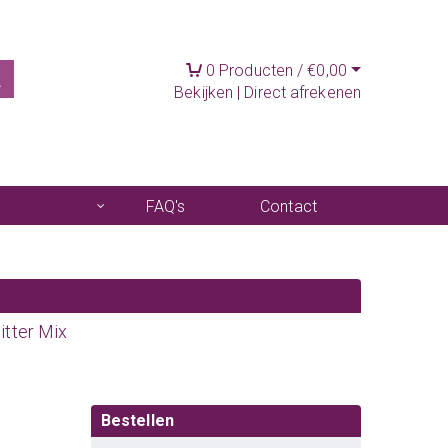
0
Producten /
€
0,00
Bekijken
|
Direct afrekenen
FAQ's
Contact
itter Mix
Bestellen