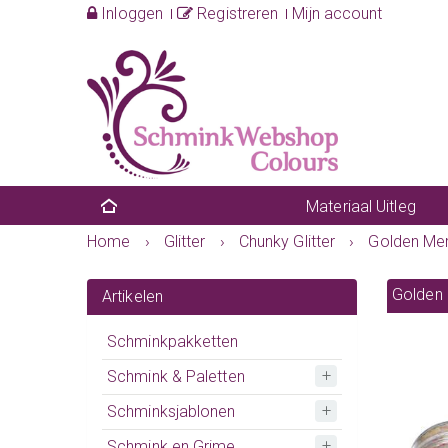
Inloggen
Registreren
Mijn account
Materiaal Uitleg
Home
›
Glitter
›
Chunky Glitter
›
Golden Mer
Golden 
Artikelen
Schminkpakketten
Schmink & Paletten
Schminksjablonen
Schmink en Grime