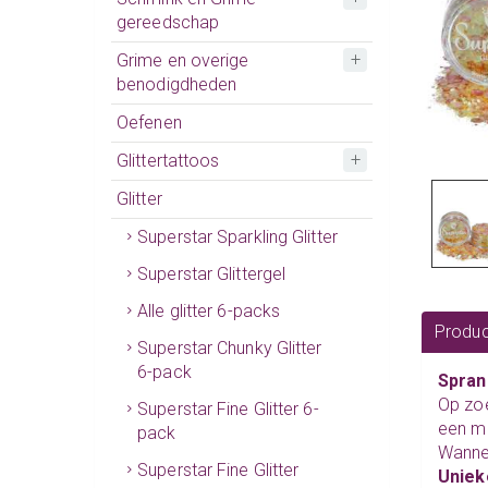
gereedschap
Grime en overige
benodigdheden
Oefenen
Glittertattoos
Glitter
Superstar Sparkling Glitter
Superstar Glittergel
Alle glitter 6-packs
Produc
Superstar Chunky Glitter
6-pack
Spran
Op zoe
Superstar Fine Glitter 6-
een mi
pack
Wanne
Superstar Fine Glitter
Uniek