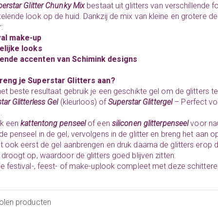
erstar Glitter Chunky Mix
bestaat uit glitters van verschillende 
elende look op de huid. Dankzij de mix van kleine en grotere de
:
val make-up
elijke looks
ende accenten van Schimink designs
reng je Superstar Glitters aan?
et beste resultaat gebruik je een geschikte gel om de glitters te
tar Glitterless Gel
(kleurloos) of
Superstar Glittergel
– Perfect vo
.
ik een
kattentong penseel
of een
siliconen glitterpenseel
voor nau
e penseel in de gel, vervolgens in de glitter en breng het aan op 
t ook eerst de gel aanbrengen en druk daarna de glitters erop d
 droogt op, waardoor de glitters goed blijven zitten.
e festival-, feest- of make-uplook compleet met deze schitter
olen producten