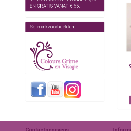
EN GRATIS VANAF € 65,-
Schminkvoorbeelden:
Contactgegevens
Inform