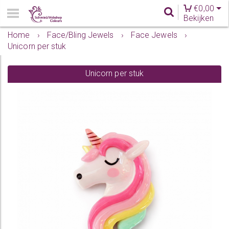
€
0,00
Bekijken
Home
›
Face/Bling Jewels
›
Face Jewels
›
Unicorn per stuk
Unicorn per stuk