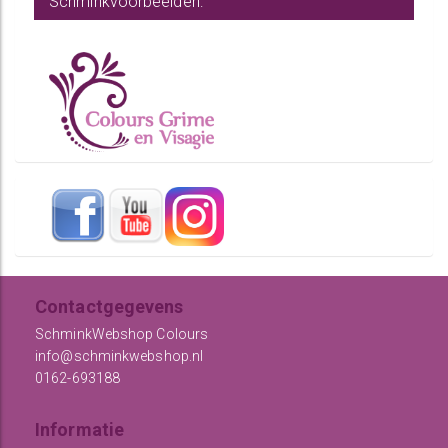
Schminkvoorbeelden:
Contactgegevens
SchminkWebshop Colours
info@schminkwebshop.nl
0162-693188
Informatie