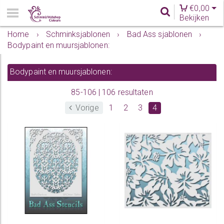
€
0,00
Bekijken
Home
›
Schminksjablonen
›
Bad Ass sjablonen
›
Bodypaint en muursjablonen:
Bodypaint en muursjablonen:
85-106 | 106 resultaten
Vorige
1
2
3
4