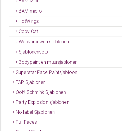
BAM Midi
BAM micro
HotWingz
Copy Cat
Wenkbrauwen sjablonen
Sjablonensets
Bodypaint en muursjablonen:
Superstar Face Paintsjabloon
TAP Sjablonen
Ooh! Schmink Sjablonen
Party Explosion sjablonen
No label Sjablonen
Full Faces