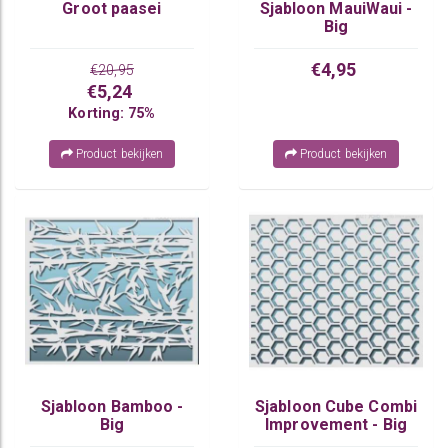
Groot paasei
Sjabloon MauiWaui -
Big
€4,95
€20,95
€5,24
Korting: 75%
Product bekijken
Product bekijken
Sjabloon Bamboo -
Sjabloon Cube Combi
Big
Improvement - Big