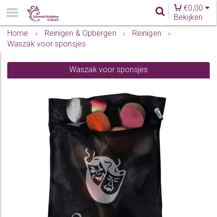
€
0,00
Bekijken
Home
›
Reinigen & Opbergen
›
Reinigen
›
Waszak voor sponsjes
Waszak voor sponsjes