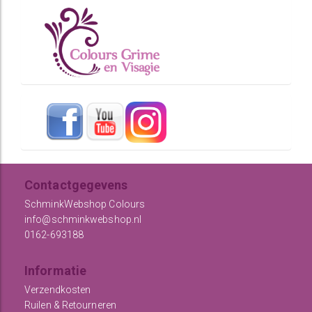
Contactgegevens
SchminkWebshop Colours
info@schminkwebshop.nl
0162-693188
Informatie
Verzendkosten
Ruilen & Retourneren