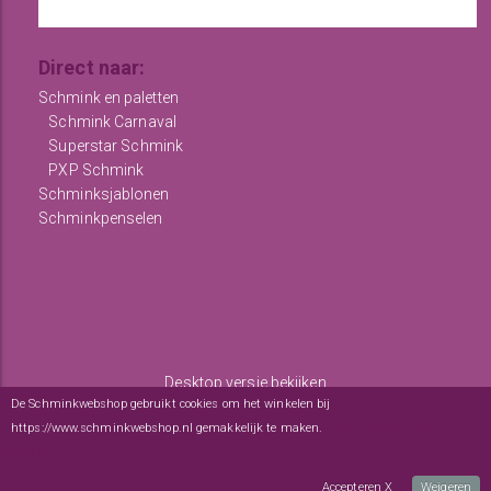
Direct naar:
Schmink en paletten
Schmink Carnaval
Superstar Schmink
PXP Schmink
Schminksjablonen
Schminkpenselen
Desktop versie bekijken
De Schminkwebshop gebruikt cookies om het winkelen bij
Copyright © 2012 - 2026
De Schminkwebshop
-
Algemene
https://www.schminkwebshop.nl gemakkelijk te maken.
Meer informatie over onze
voorwaarden
-
sitemap
cookies
webwinkel
: elexioshop.nl
Accepteren X
Weigeren