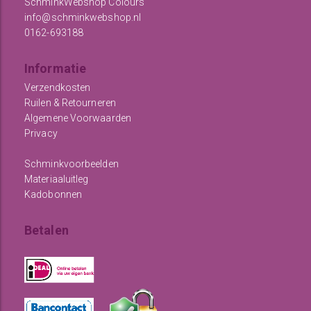
SchminkWebshop Colours
info@schminkwebshop.nl
0162-693188
Informatie
Verzendkosten
Ruilen & Retourneren
Algemene Voorwaarden
Privacy
Schminkvoorbeelden
Materiaaluitleg
Kadobonnen
Betalen