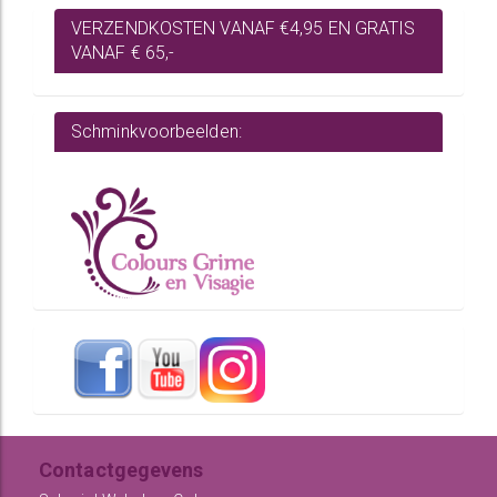
VERZENDKOSTEN VANAF €4,95 EN GRATIS
VANAF € 65,-
Schminkvoorbeelden:
Contactgegevens