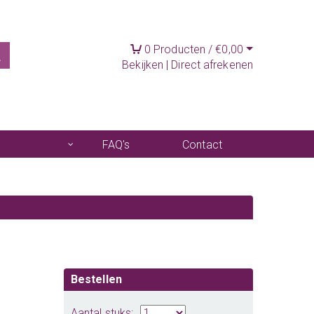
0
Producten /
€
0,00
Bekijken
|
Direct afrekenen
FAQ's
Contact
Bestellen
Aantal stuks: