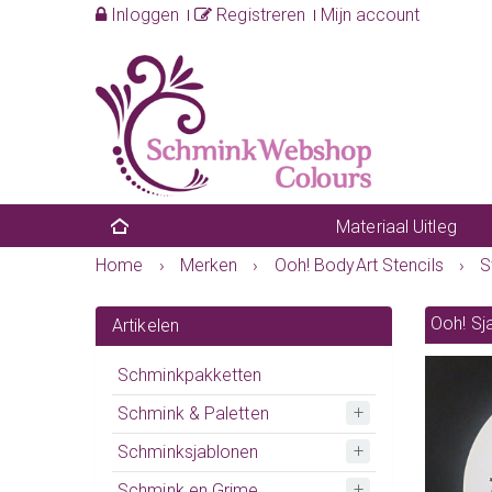
Inloggen
Registreren
Mijn account
Materiaal Uitleg
Home
›
Merken
›
Ooh! BodyArt Stencils
›
S
Ooh! Sj
Artikelen
Schminkpakketten
Schmink & Paletten
Schminksjablonen
Schmink en Grime