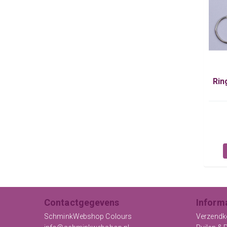
Rin
Contactgegevens
Inform
SchminkWebshop Colours
Verzendk