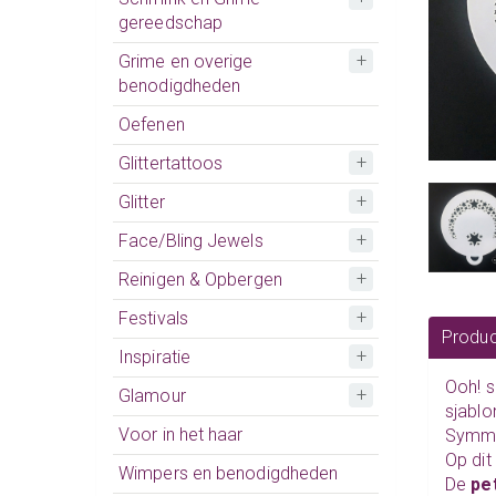
gereedschap
Grime en overige
benodigdheden
Oefenen
Glittertattoos
Glitter
Face/Bling Jewels
Reinigen & Opbergen
Festivals
Produc
Inspiratie
Ooh! s
Glamour
sjablo
Voor in het haar
Symme
Op dit
Wimpers en benodigdheden
De
pe