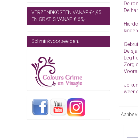
De ron
De hal
VERZENDKOSTEN VANAF €4,95
EN GRATIS VANAF € 65,-
Hierdo
kinder
Schminkvoorbeelden:
Gebrui
De sja
Leg he
Zorg d
Vooral
Je kun
weer g
Aanbev