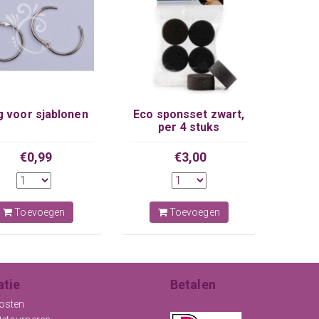
g voor sjablonen
Eco sponsset zwart,
per 4 stuks
€0,99
€3,00
Toevoegen
Toevoegen
atie
Betalen
osten