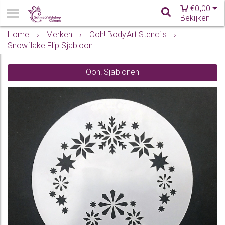
€
0,00
Bekijken
Home
›
Merken
›
Ooh! BodyArt Stencils
›
Snowflake Flip Sjabloon
Ooh! Sjablonen