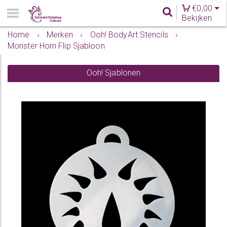
€
0,00
Bekijken
Home
›
Merken
›
Ooh! BodyArt Stencils
›
Monster Horn Flip Sjabloon
Ooh! Sjablonen