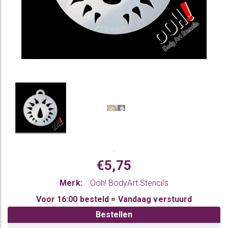
.
€5,75
Merk:
Ooh! BodyArt Stencils
Voor 16:00 besteld = Vandaag verstuurd
Bestellen