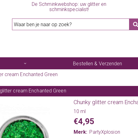
De Schminkwebshop: uw glitter en
schminkspecialist!
Bestellen & Verzenden
ter cream Enchanted Green
glitter cream Enchanted Green
Chunky glitter cream Ench
10 ml
€4,95
Merk:
PartyXplosion