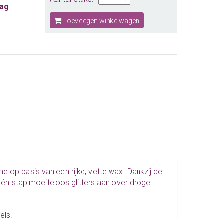
aag
Toevoegen winkelwagen
me op basis van een rijke, vette wax. Dankzij de
s één stap moeiteloos glitters aan over droge
els.