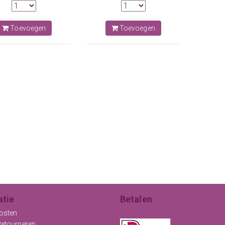
Toevoegen
Toevoegen
atie
Betalen
osten
Retourneren