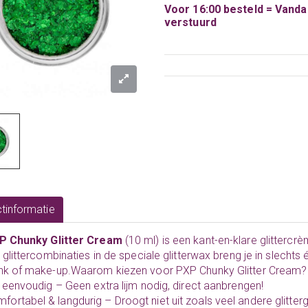
Voor 16:00 besteld = Vand
verstuurd
tinformatie
P Chunky Glitter Cream
(10 ml) is een kant-en-klare glittercrè
 glittercombinaties in de speciale glitterwax breng je in slecht
nk of make-up.Waarom kiezen voor PXP Chunky Glitter Cream?
 eenvoudig – Geen extra lijm nodig, direct aanbrengen!
fortabel & langdurig – Droogt niet uit zoals veel andere glitterg