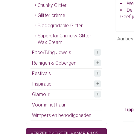
Wee
Chunky Glitter
De
Glitter crème
Geef j
Biodegradable Glitter
Superstar Chuncky Glitter
Aanbev
Wax Cream
Face/Bling Jewels
Reinigen & Opbergen
Festivals
Inspiratie
Glamour
Voor in het haar
Lipp
Wimpers en benodigdheden
VERZENDKOSTEN VANAF €4,95