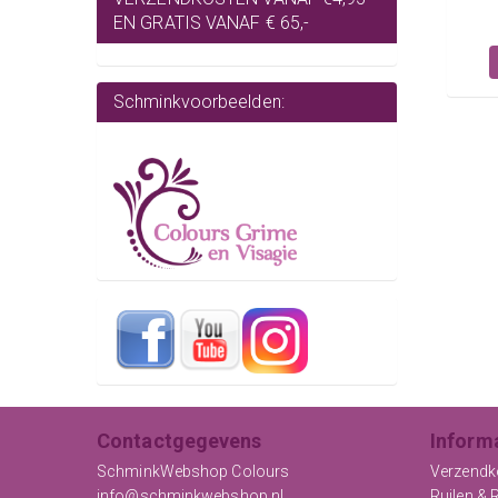
EN GRATIS VANAF € 65,-
Schminkvoorbeelden:
Contactgegevens
Inform
SchminkWebshop Colours
Verzendk
info@schminkwebshop.nl
Ruilen & 