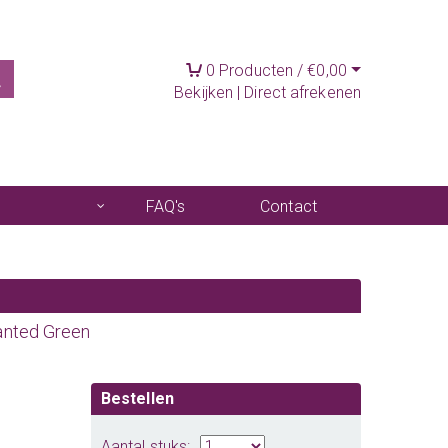
0
Producten /
€
0,00
Bekijken
|
Direct afrekenen
FAQ's
Contact
anted Green
Bestellen
Aantal stuks: