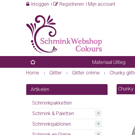
Inloggen
Registreren
Mijn account
Materiaal Uitleg
Home
›
Glitter
›
Glitter crème
›
Chunky glit
Chunky 
Artikelen
Schminkpakketten
Schmink & Paletten
Schminksjablonen
Schmink en Grime