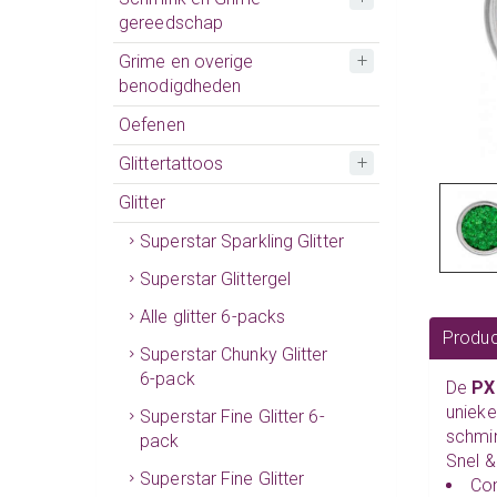
gereedschap
Grime en overige
benodigdheden
Oefenen
Glittertattoos
Glitter
Superstar Sparkling Glitter
Superstar Glittergel
Alle glitter 6-packs
Produc
Superstar Chunky Glitter
6-pack
De
PX
unieke
Superstar Fine Glitter 6-
schmi
pack
Snel &
Superstar Fine Glitter
Com