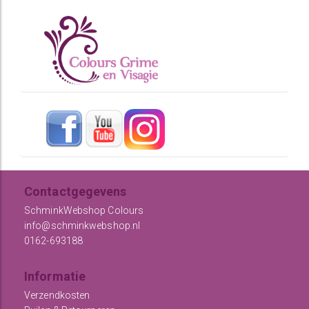
Contactgegevens
SchminkWebshop Colours
info@schminkwebshop.nl
0162-693188
Informatie
Verzendkosten