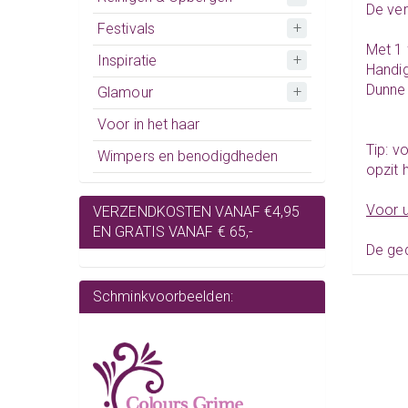
De ver
Festivals
Met 1 
Inspiratie
Handig
Dunne 
Glamour
Voor in het haar
Tip: v
Wimpers en benodigdheden
opzit 
Voor u
VERZENDKOSTEN VANAF €4,95
EN GRATIS VANAF € 65,-
De ged
Schminkvoorbeelden: