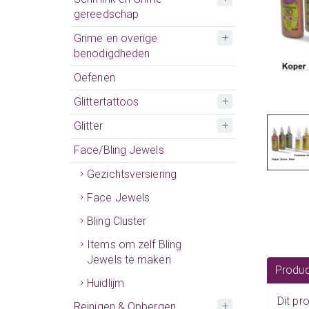
gereedschap
Grime en overige
benodigdheden
Oefenen
Glittertattoos
Glitter
Face/Bling Jewels
Gezichtsversiering
Face Jewels
Bling Cluster
Items om zelf Bling
Jewels te maken
Produc
Huidlijm
Dit pr
Reinigen & Opbergen