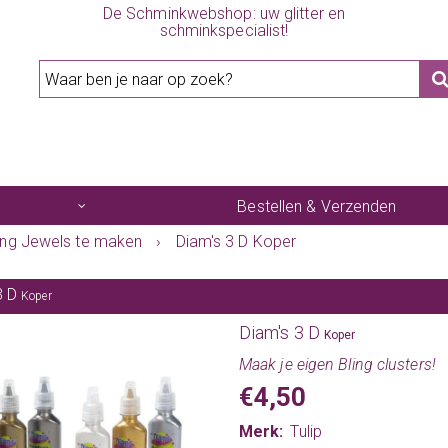
De Schminkwebshop: uw glitter en
schminkspecialist!
Bestellen & Verzenden
ing Jewels te maken
›
Diam's 3 D Koper
3 D
Koper
Diam's 3 D
Koper
Maak je eigen Bling clusters!
€4,50
Merk:
Tulip