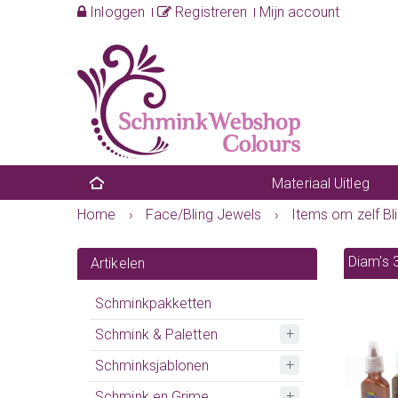
Inloggen
Registreren
Mijn account
Materiaal Uitleg
Home
›
Face/Bling Jewels
›
Items om zelf Bl
Diam's 
Artikelen
Schminkpakketten
Schmink & Paletten
Schminksjablonen
Schmink en Grime