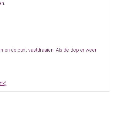
en.
len en de punt vastdraaien. Als de dop er weer
tix)