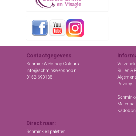
Contactgegevens
Inform
SchminkWebshop Colours
Verzendk
info@schminkwebshop.nl
Ruilen & 
0162-693188
Algemen
Privacy
Schminkv
Materiaal
Kadobon
Direct naar:
Schmink en paletten