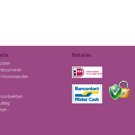
atie
Betalen
osten
Retourneren
e Voorwaarden
oorbeelden
uitleg
nen