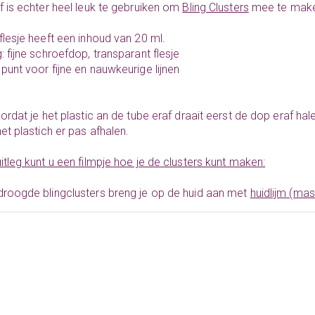
f is echter heel leuk te gebruiken om
Bling Clusters
mee te mak
flesje heeft een inhoud van 20 ml.
: fijne schroefdop, transparant flesje
punt voor fijne en nauwkeurige lijnen
oordat je het plastic an de tube eraf draait eerst de dop eraf ha
het plastich er pas afhalen.
itleg kunt u een filmpje hoe je de clusters kunt maken:
roogde blingclusters breng je op de huid aan met
huidlijm (mas