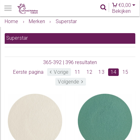
€
0,00
Bekijken
Home
›
Merken
›
Superstar
Superstar
365-392 | 396 resultaten
Eerste pagina
Vorige
11
12
13
14
15
Volgende