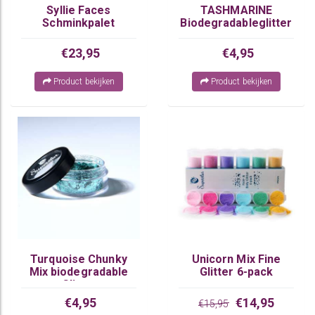
Syllie Faces
TASHMARINE
Schminkpalet
Biodegradableglitter
Superstar by Syl
Chunky Mix
Verberk
€23,95
€4,95
Product bekijken
Product bekijken
Turquoise Chunky
Unicorn Mix Fine
Mix biodegradable
Glitter 6-pack
Glitter
€4,95
€14,95
€15,95