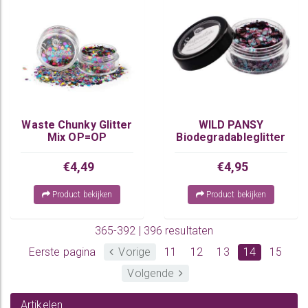
Waste Chunky Glitter
WILD PANSY
Mix OP=OP
Biodegradableglitter
Chunky Mix
€4,49
€4,95
Product bekijken
Product bekijken
365-392 | 396 resultaten
Eerste pagina
Vorige
11
12
13
14
15
Volgende
Artikelen